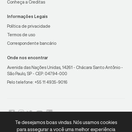
Conheça a Creditas
Informações Legais
Política de privacidade
Termos de uso
Correspondente bancário
Onde nos encontrar
Avenida das Nações Unidas, 14261 - Chácara Santo Antônio -
São Paulo, SP - CEP: 04794-000
Pelo telefone: +55 11 4935-9016
Te desejamos boas vindas. Nós usamos cookies
para assegurar a você uma melhor experiência
LGPD
Compliant
•
Copyright © 2026 Creditas. Todos os