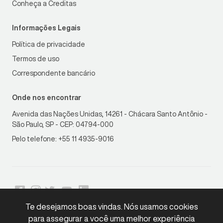
Conheça a Creditas
Informações Legais
Política de privacidade
Termos de uso
Correspondente bancário
Onde nos encontrar
Avenida das Nações Unidas, 14261 - Chácara Santo Antônio -
São Paulo, SP - CEP: 04794-000
Pelo telefone: +55 11 4935-9016
Te desejamos boas vindas. Nós usamos cookies
para assegurar a você uma melhor experiência
LGPD
Compliant
•
Copyright © 2026 Creditas. Todos os