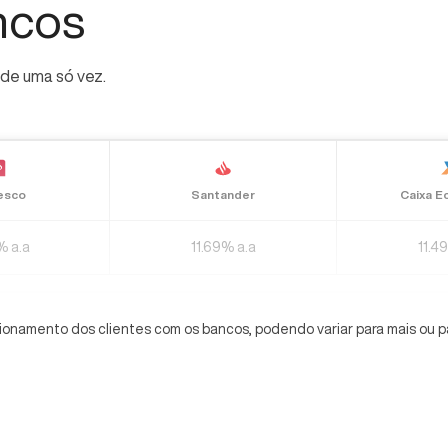
ncos
l de uma só vez.
esco
Santander
Caixa E
% a.a
11.69% a.a
11.4
onamento dos clientes com os bancos, podendo variar para mais ou p