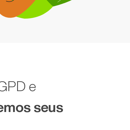
LGPD e
emos seus