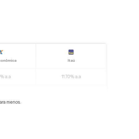
conômica
Itaú
9% a.a
11.70% a.a
ara menos.