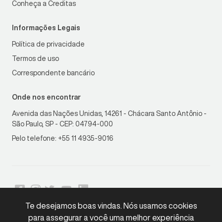
Conheça a Creditas
Informações Legais
Política de privacidade
Termos de uso
Correspondente bancário
Onde nos encontrar
Avenida das Nações Unidas, 14261 - Chácara Santo Antônio -
São Paulo, SP - CEP: 04794-000
Pelo telefone: +55 11 4935-9016
Te desejamos boas vindas. Nós usamos cookies
para assegurar a você uma melhor experiência
LGPD
Compliant
•
Copyright © 2026 Creditas. Todos os