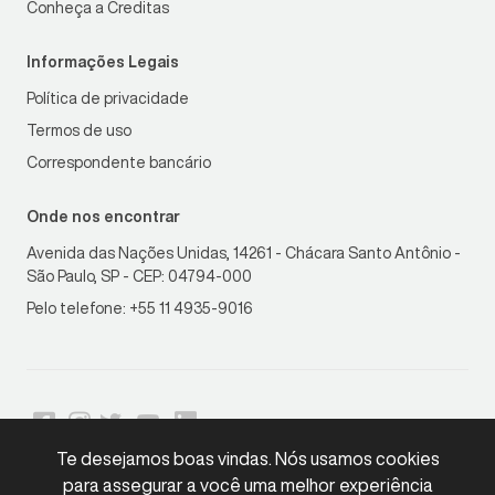
Conheça a Creditas
Informações Legais
Política de privacidade
Termos de uso
Correspondente bancário
Onde nos encontrar
Avenida das Nações Unidas, 14261 - Chácara Santo Antônio -
São Paulo, SP - CEP: 04794-000
Pelo telefone: +55 11 4935-9016
Te desejamos boas vindas. Nós usamos cookies
para assegurar a você uma melhor experiência
LGPD
Compliant
•
Copyright © 2026 Creditas. Todos os