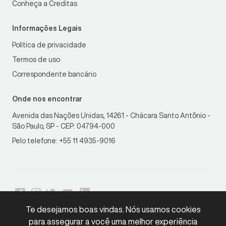
Conheça a Creditas
Informações Legais
Política de privacidade
Termos de uso
Correspondente bancário
Onde nos encontrar
Avenida das Nações Unidas, 14261 - Chácara Santo Antônio -
São Paulo, SP - CEP: 04794-000
Pelo telefone: +55 11 4935-9016
Te desejamos boas vindas. Nós usamos cookies
para assegurar a você uma melhor experiência
LGPD
Compliant
•
Copyright © 2026 Creditas. Todos os